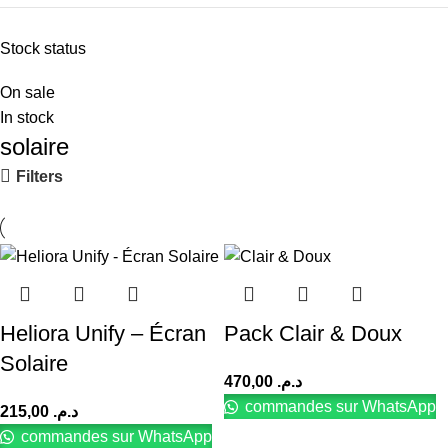
Stock status
On sale
In stock
solaire
Filters
Heliora Unify – Écran
Pack Clair & Doux
Solaire
470,00
د.م.
commandes sur WhatsApp
215,00
د.م.
commandes sur WhatsApp