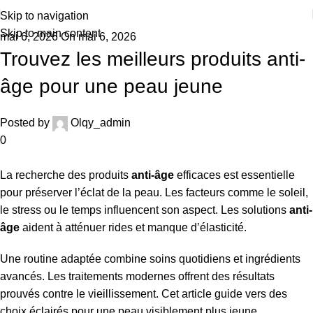
Skip to navigation
Skip to main content
mai 6, 2026
On mai 6, 2026
Trouvez les meilleurs produits anti-
âge pour une peau jeune
Posted by
Olqy_admin
0
La recherche des produits
anti-âge
efficaces est essentielle
pour préserver l’éclat de la peau. Les facteurs comme le soleil,
le stress ou le temps influencent son aspect. Les solutions
anti-
âge
aident à atténuer rides et manque d’élasticité.
Une routine adaptée combine soins quotidiens et ingrédients
avancés. Les traitements modernes offrent des résultats
prouvés contre le vieillissement. Cet article guide vers des
choix éclairés pour une peau visiblement plus jeune.