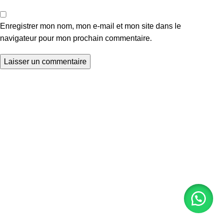
Enregistrer mon nom, mon e-mail et mon site dans le
navigateur pour mon prochain commentaire.
Des formules innovantes et une texture
sensorielle unique pour transformer
visiblement la santé de votre peau.
Accueil
Boutique
A propos
Blog