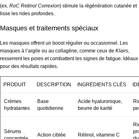
(ex.
RoC Retinol Correxion
) stimule la régénération cutanée et
lisse les rides profondes.
Masques et traitements spéciaux
Les masques offrent un boost régulier ou occasionnel. Les
masques à l’argile ou au collagène, comme ceux de
Klairs
,
resserrent les pores et combattent les signes de fatigue. Idéaux
pour des résultats rapides.
PRODUIT
DESCRIPTION
INGRÉDIENTS CLÉS
ID
Crèmes
Base
Acide hyaluronique,
Ri
hydratantes
quotidienne
beurre de karité
pe
Ri
Sérums
pr
Action ciblée
Rétinol, vitamine C
concentrés
du