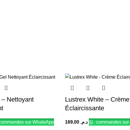
 – Nettoyant
Lustrex White – Crème
nt
Éclaircissante
ommandes sur WhatsApp
169,00
د.م.
commandes sur