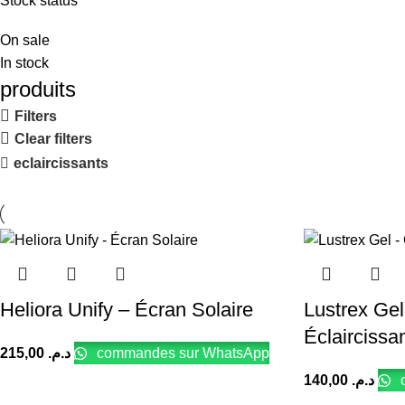
Stock status
On sale
In stock
produits
Filters
Clear filters
eclaircissants
Heliora Unify – Écran Solaire
Lustrex Gel
Éclaircissa
215,00
د.م.
commandes sur WhatsApp
140,00
د.م.
c