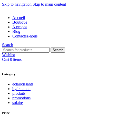
Skip to navigation
Skip to main content
Accueil
Boutique
A propos
Blog
Contactez-nous
Search
Search
Wishlist
Cart
0
items
Category
eclaircissants
hydratation
produits
promotions
solaire
Price